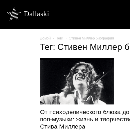
Dallaski
Домой
Теги
Стивен Миллер биография
Тег: Стивен Миллер 
От психоделического блюза до
поп-музыки: жизнь и творчеств
Стива Миллера