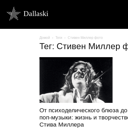
Dallaski
Домой
Теги
Стивен Миллер фото
Тег: Стивен Миллер 
От психоделического блюза до
поп-музыки: жизнь и творчеств
Стива Миллера