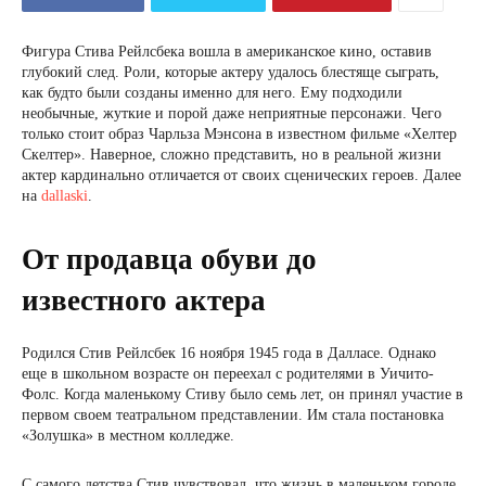
Фигура Стива Рейлсбека вошла в американское кино, оставив
глубокий след. Роли, которые актеру удалось блестяще сыграть,
как будто были созданы именно для него. Ему подходили
необычные, жуткие и порой даже неприятные персонажи. Чего
только стоит образ Чарльза Мэнсона в известном фильме «Хелтер
Скелтер». Наверное, сложно представить, но в реальной жизни
актер кардинально отличается от своих сценических героев. Далее
на
dallaski
.
От продавца обуви до
известного актера
Родился Стив Рейлсбек 16 ноября 1945 года в Далласе. Однако
еще в школьном возрасте он переехал с родителями в Уичито-
Фолс. Когда маленькому Стиву было семь лет, он принял участие в
первом своем театральном представлении. Им стала постановка
«Золушка» в местном колледже.
С самого детства Стив чувствовал, что жизнь в маленьком городе