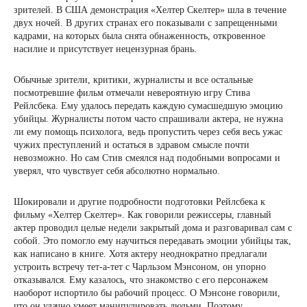
зрителей. В США демонстрация «Хелтер Скелтер» шла в течение
двух ночей. В других странах его показывали с запрещенными
кадрами, на которых была снята обнаженность, откровенное
насилие и присутствует нецензурная брань.
Обычные зрители, критики, журналисты и все остальные
посмотревшие фильм отмечали невероятную игру Стива
Рейлсбека. Ему удалось передать каждую сумасшедшую эмоцию
убийцы. Журналисты потом часто спрашивали актера, не нужна
ли ему помощь психолога, ведь пропустить через себя весь ужас
чужих преступлений и остаться в здравом смысле почти
невозможно. Но сам Стив смеялся над подобными вопросами и
уверял, что чувствует себя абсолютно нормально.
Шокировали и другие подробности подготовки Рейлсбека к
фильму «Хелтер Скелтер». Как говорили режиссеры, главный
актер проводил целые недели закрытый дома и разговаривал сам с
собой. Это помогло ему научиться передавать эмоции убийцы так,
как написано в книге. Хотя актеру неоднократно предлагали
устроить встречу тет-а-тет с Чарльзом Мэнсоном, он упорно
отказывался. Ему казалось, что знакомство с его персонажем
наоборот испортило бы рабочий процесс. О Мэнсоне говорили,
что он удачно умеет манипулировать людьми. Поэтому