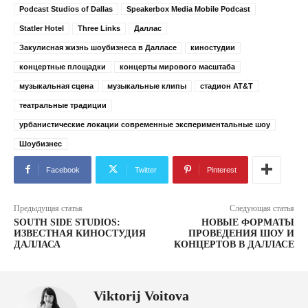
Podcast Studios of Dallas
Speakerbox Media Mobile Podcast
Statler Hotel
Three Links
Даллас
Закулисная жизнь шоубизнеса в Далласе
киностудии
концертные площадки
концерты мирового масштаба
музыкальная сцена
музыкальные клипы
стадион AT&T
театральные традиции
урбанистические локации современные экспериментальные шоу
Шоубизнес
Facebook
Twitter
Pinterest
Предыдущая статья
Следующая статья
SOUTH SIDE STUDIOS:
НОВЫЕ ФОРМАТЫ
ИЗВЕСТНАЯ КИНОСТУДИЯ
ПРОВЕДЕНИЯ ШОУ И
ДАЛЛАСА
КОНЦЕРТОВ В ДАЛЛАСЕ
Viktorij Voitova