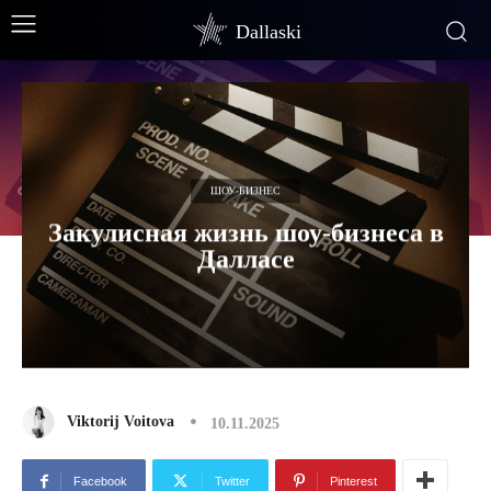
Dallaski
ШОУ-БИЗНЕС
Закулисная жизнь шоу-бизнеса в
Далласе
Viktorij Voitova
10.11.2025
Facebook
Twitter
Pinterest