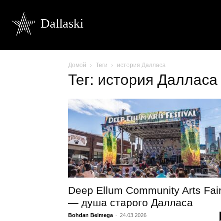
Dallaski
Домой
Теги
история Далласа
Тег: история Далласа
Deep Ellum Community Arts Fai
— душа старого Далласа
Bohdan Belmega
-
24.03.2026